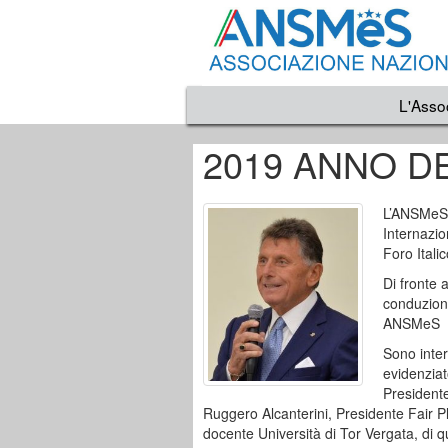
L'Asso
2019 ANNO D
L’ANSMeS h
Internazio
Foro Itali
Di fronte 
conduzione
ANSMeS “2
Sono inter
evidenziat
Presidente
Ruggero Alcanterini, Presidente Fair Pla
docente Università di Tor Vergata, di q