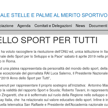
ciazione
Agenda
Comitati e Delegazioni
News
Documenti
ELLO SPORT PER TUTTI
a voluto raccogliere la risoluzione dell’ONU ed, unica istituzione in Ita
nale dello Sport per lo Sviluppo e la Pace” sabato 6 aprile 2019 nella p
co in Roma.
ad una platea rappresentata da personalità del mondo dello sport, della
 eccezionale del giornalista RAI Luca Salerno, il Presidente Nazionale
019 Anno dello Sport per Tutti”,
venuti per rappresentare il proprio sostegno all’iniziativa: Antonino 
o la validità del rapporto Sport e Scuola; Roberto Tavani, in rappresen
 Zingaretti, che si è soffermato sul ruolo della Regione nello sviluppo e
y Italia, che ha relazionato sul valore educativo dello sport. Infine è i
uella telematica San Raffaele e Presidente dell’Accademia nazionale cult