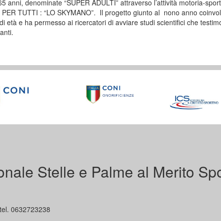
65 anni, denominate “SUPER ADULTI” attraverso l’attività motoria-sporti
PER TUTTI : “LO SKYMANO”. Il progetto giunto al nono anno coinvolg
di età e ha permesso ai ricercatori di avviare studi scientifici che testi
anti.
nale Stelle e Palme al Merito Spo
tel. 0632723238