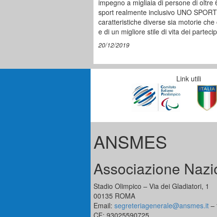
impegno a migliaia di persone di oltre 
sport realmente inclusivo UNO SPORT 
caratteristiche diverse sia motorie che 
e di un migliore stile di vita dei partecip
20/12/2019
Link utili
ANSMES
Associazione Nazio
Stadio Olimpico – Via dei Gladiatori, 1
00135 ROMA
Email:
segreteriagenerale@ansmes.it
– 
CF:
93025590725